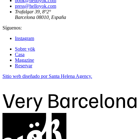
book@helloyok.com
press@helloyok.com
Trafalgar 39, 8°2°
Barcelona 08010, España
Síguenos:
Instagram
Sobre yök
Casa
Magazine
Reservar
Sitio web diseñado por Santa Helena Agency.