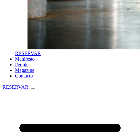
RESERVAR
Manifesto
People
Magazine
Contacto
RESERVAR